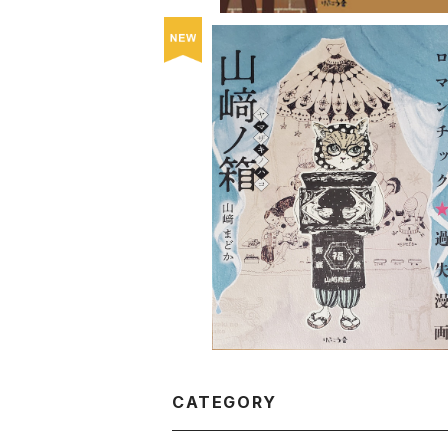
山﨑ノ箱 ロマンチック★過失漫画
¥1,760
CATEGORY